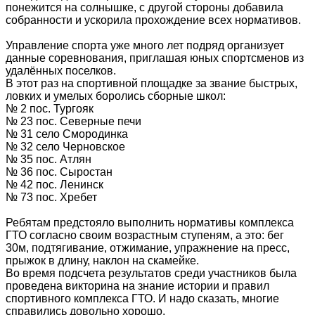
понежится на солнышке, с другой стороны добавила
собранности и ускорила прохождение всех нормативов.
Управление спорта уже много лет подряд организует
данные соревнования, приглашая юных спортсменов из
удалённых поселков.
В этот раз на спортивной площадке за звание быстрых,
ловких и умелых боролись сборные школ:
№ 2 пос. Тургояк
№ 23 пос. Северные печи
№ 31 село Смородинка
№ 32 село Черновское
№ 35 пос. Атлян
№ 36 пос. Сыростан
№ 42 пос. Ленинск
№ 73 пос. Хребет
Ребятам предстояло выполнить нормативы комплекса
ГТО согласно своим возрастным ступеням, а это: бег
30м, подтягивание, отжимание, упражнение на пресс,
прыжок в длину, наклон на скамейке.
Во время подсчета результатов среди участников была
проведена викторина на знание истории и правил
спортивного комплекса ГТО. И надо сказать, многие
справились довольно хорошо.