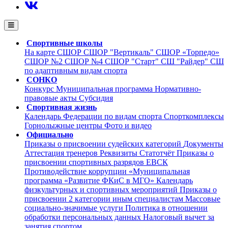
Спортивные школы
На карте
СШОР
СШОР "Вертикаль"
СШОР «Торпедо»
СШОР №2
СШОР №4
СШОР "Старт"
СШ "Райдер"
СШ
по адаптивным видам спорта
СОНКО
Конкурс
Муниципальная программа
Нормативно-
правовые акты
Субсидия
Спортивная жизнь
Календарь
Федерации по видам спорта
Cпорткомплексы
Горнолыжные центры
Фото и видео
Официально
Приказы о присвоении судейских категорий
Документы
Аттестация тренеров
Реквизиты
Статотчёт
Приказы о
присвоении спортивных разрядов
ЕВСК
Противодействие коррупции
«Муниципальная
программа «Развитие ФКиС в МГО»
Календарь
физкультурных и спортивных мероприятий
Приказы о
присвоении 2 категории иным специалистам
Массовые
социально-значимые услуги
Политика в отношении
обработки персональных данных
Налоговый вычет за
занятия спортом