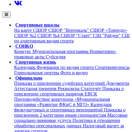
Спортивные школы
На карте
СШОР
СШОР "Вертикаль"
СШОР «Торпедо»
СШОР №2
СШОР №4
СШОР "Старт"
СШ "Райдер"
СШ
по адаптивным видам спорта
СОНКО
Конкурс
Муниципальная программа
Нормативно-
правовые акты
Субсидия
Спортивная жизнь
Календарь
Федерации по видам спорта
Cпорткомплексы
Горнолыжные центры
Фото и видео
Официально
Приказы о присвоении судейских категорий
Документы
Аттестация тренеров
Реквизиты
Статотчёт
Приказы о
присвоении спортивных разрядов
ЕВСК
Противодействие коррупции
«Муниципальная
программа «Развитие ФКиС в МГО»
Календарь
физкультурных и спортивных мероприятий
Приказы о
присвоении 2 категории иным специалистам
Массовые
социально-значимые услуги
Политика в отношении
обработки персональных данных
Налоговый вычет за
занятия спортом