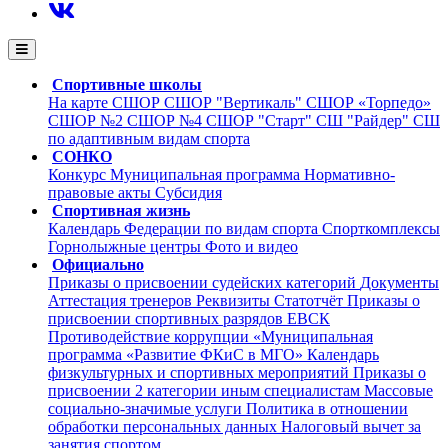
Спортивные школы
На карте
СШОР
СШОР "Вертикаль"
СШОР «Торпедо»
СШОР №2
СШОР №4
СШОР "Старт"
СШ "Райдер"
СШ
по адаптивным видам спорта
СОНКО
Конкурс
Муниципальная программа
Нормативно-
правовые акты
Субсидия
Спортивная жизнь
Календарь
Федерации по видам спорта
Cпорткомплексы
Горнолыжные центры
Фото и видео
Официально
Приказы о присвоении судейских категорий
Документы
Аттестация тренеров
Реквизиты
Статотчёт
Приказы о
присвоении спортивных разрядов
ЕВСК
Противодействие коррупции
«Муниципальная
программа «Развитие ФКиС в МГО»
Календарь
физкультурных и спортивных мероприятий
Приказы о
присвоении 2 категории иным специалистам
Массовые
социально-значимые услуги
Политика в отношении
обработки персональных данных
Налоговый вычет за
занятия спортом