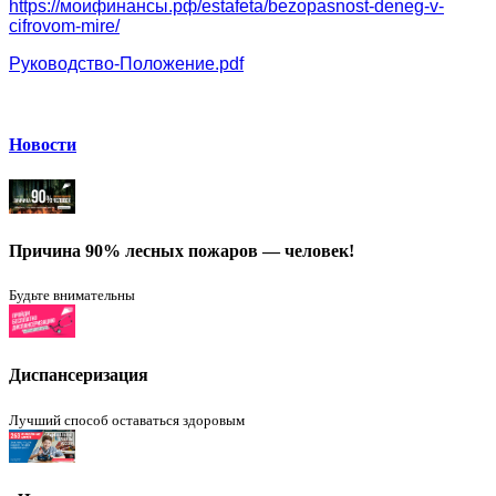
https://моифинансы.рф/estafeta/bezopasnost-deneg-v-
cifrovom-mire/
Руководство-Положение.pdf
Новости
Причина 90% лесных пожаров — человек!
Будьте внимательны
Диспансеризация
Лучший способ оставаться здоровым