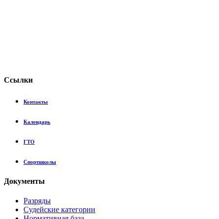
Сcылки
Контакты
Календарь
ГТО
Спортшколы
Документы
Разряды
Судейские категории
Нормативная база