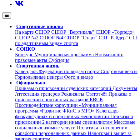
Спортивные школы
На карте
СШОР
СШОР "Вертикаль"
СШОР «Торпедо»
СШОР №2
СШОР №4
СШОР "Старт"
СШ "Райдер"
СШ
по адаптивным видам спорта
СОНКО
Конкурс
Муниципальная программа
Нормативно-
правовые акты
Субсидия
Спортивная жизнь
Календарь
Федерации по видам спорта
Cпорткомплексы
Горнолыжные центры
Фото и видео
Официально
Приказы о присвоении судейских категорий
Документы
Аттестация тренеров
Реквизиты
Статотчёт
Приказы о
присвоении спортивных разрядов
ЕВСК
Противодействие коррупции
«Муниципальная
программа «Развитие ФКиС в МГО»
Календарь
физкультурных и спортивных мероприятий
Приказы о
присвоении 2 категории иным специалистам
Массовые
социально-значимые услуги
Политика в отношении
обработки персональных данных
Налоговый вычет за
занятия спортом